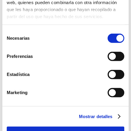
web, quienes pueden combinarla con otra información
que les haya proporcionado o que hayan recopilado a
partir del uso que haya hecho de sus servicios.
Quiero dejar globos en la cabina:
Globos estándares (gratis)
Selección
Globos de Helio con Nombre (+
15,00
€
)
Necesarias
de
Experiencia
consentimiento
﹣
﹢
Añadir al carrito
Especial
Día
Preferencias
del
Padre
Categoría:
día del padre
SKU:
N/D
cantidad
Estadística
Marketing
Descripción
Información adicional
Mostrar detalles
Valoraciones (0)