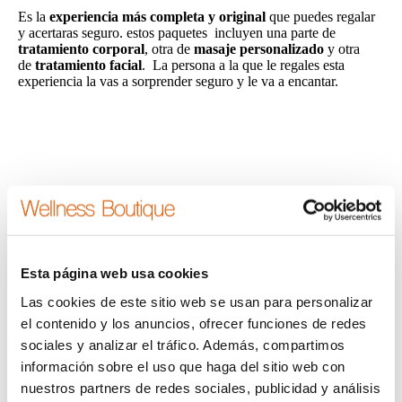
Es la
experiencia más completa y original
que puedes regalar
y acertaras seguro. estos paquetes incluyen una parte de
tratamiento corporal
, otra de
masaje personalizado
y otra
de
tratamiento facial
. La persona a la que le regales esta
experiencia la vas a sorprender seguro y le va a encantar.
Limpiar
Elegir Experiencia
Esta página web usa cookies
Las cookies de este sitio web se usan para personalizar
Es un Regalo Para: (nombre y apellidos)
*
el contenido y los anuncios, ofrecer funciones de redes
sociales y analizar el tráfico. Además, compartimos
información sobre el uso que haga del sitio web con
Quiero dejar una nota en la cabina:
nuestros partners de redes sociales, publicidad y análisis