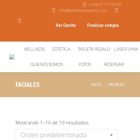
(+34) 917 37 35 95
info@wellnessmadrid.com
Instagram
Ver Carrito
Finalizar compra
page
No hay productos en el Carrito.
opens
in
WELLNESS
ESTÉTICA
TARJETA REGALO
LÁSER LYMA
new
window
QUIENES SOMOS
FOTOS
RESERVAR
FACIALES
Estás aquí:
INICIO
FACIALES
Mostrando 1–16 de 19 resultados