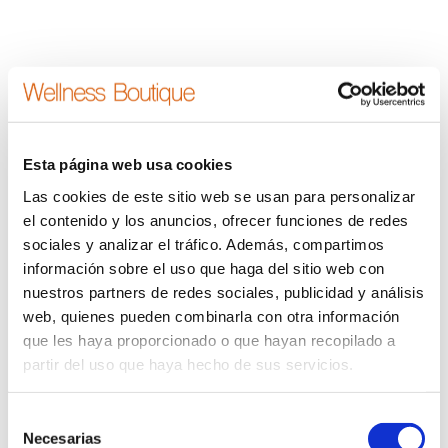
Esta página web usa cookies
Las cookies de este sitio web se usan para personalizar
el contenido y los anuncios, ofrecer funciones de redes
Añadir al carrito
sociales y analizar el tráfico. Además, compartimos
Inhibit Definition Lift and Sculpt
información sobre el uso que haga del sitio web con
200,00
€
nuestros partners de redes sociales, publicidad y análisis
(IVA Incluido)
web, quienes pueden combinarla con otra información
que les haya proporcionado o que hayan recopilado a
partir del uso que haya hecho de sus servicios.
Selección
Necesarias
de