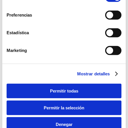
consentimiento
Preferencias
Estadística
Añadir al carrito
Marketing
La cura de Natura Bissé
135,00
€
(IVA Incluido)
Mostrar detalles
Permitir todas
Permitir la selección
Denegar