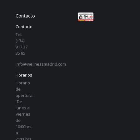
Contacto
Contacto
Tel:
(+34)
917 37
35 95
info@wellnessmadrid.com
Horarios
Horario
de
apertura:
-De
lunes a
Viernes
de
10:00hrs
a
21:00hrs.