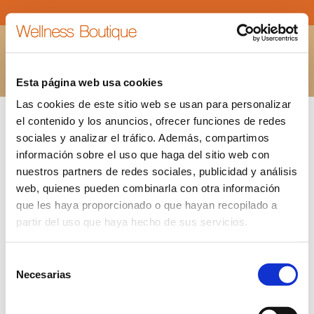
MASAJE DE CABEZA
Estás aquí:
INICIO
MASAJE DE CABEZA
Esta página web usa cookies
Las cookies de este sitio web se usan para personalizar
el contenido y los anuncios, ofrecer funciones de redes
sociales y analizar el tráfico. Además, compartimos
información sobre el uso que haga del sitio web con
nuestros partners de redes sociales, publicidad y análisis
web, quienes pueden combinarla con otra información
que les haya proporcionado o que hayan recopilado a
partir del uso que haya hecho de sus servicios.
Selección
Necesarias
de
consentimiento