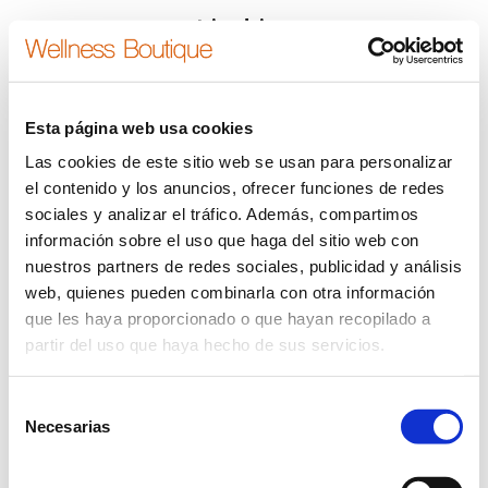
tripadvisor
Estás aquí:
Inicio
tripadvisor
Esta página web usa cookies
Las cookies de este sitio web se usan para personalizar
el contenido y los anuncios, ofrecer funciones de redes
sociales y analizar el tráfico. Además, compartimos
información sobre el uso que haga del sitio web con
nuestros partners de redes sociales, publicidad y análisis
web, quienes pueden combinarla con otra información
que les haya proporcionado o que hayan recopilado a
partir del uso que haya hecho de sus servicios.
Dream-Theme — truly
premium WordPress themes
bara inferior
Selección
Necesarias
de
consentimiento