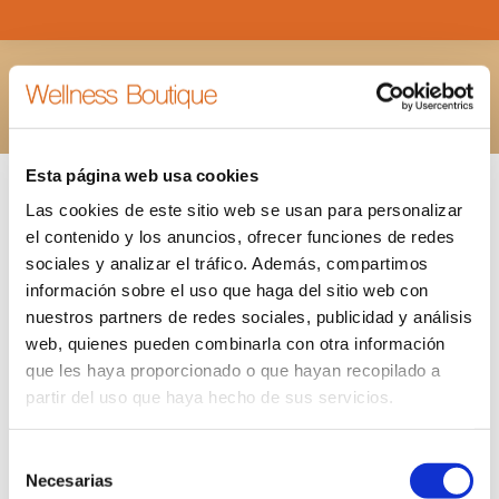
TARJETA-REGALO-MASAJE-1H30
Estás aquí:
INICIO
TARJETA-REGALO-MASAJE-1H30
Esta página web usa cookies
Las cookies de este sitio web se usan para personalizar
el contenido y los anuncios, ofrecer funciones de redes
sociales y analizar el tráfico. Además, compartimos
información sobre el uso que haga del sitio web con
nuestros partners de redes sociales, publicidad y análisis
web, quienes pueden combinarla con otra información
que les haya proporcionado o que hayan recopilado a
partir del uso que haya hecho de sus servicios.
Selección
Necesarias
de