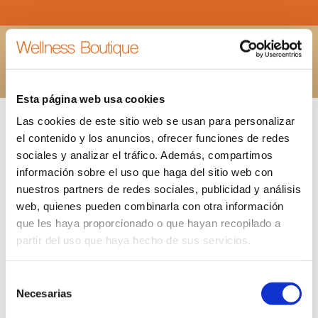
TARJETA-REGALO-FIT-MASSAGE-REDUCTOR
Estás aquí:
INICIO
TARJETA-REGALO-FIT-MASSAGE-REDUCTOR
Esta página web usa cookies
Las cookies de este sitio web se usan para personalizar
el contenido y los anuncios, ofrecer funciones de redes
sociales y analizar el tráfico. Además, compartimos
información sobre el uso que haga del sitio web con
nuestros partners de redes sociales, publicidad y análisis
web, quienes pueden combinarla con otra información
que les haya proporcionado o que hayan recopilado a
partir del uso que haya hecho de sus servicios.
Selección
Necesarias
de
consentimiento