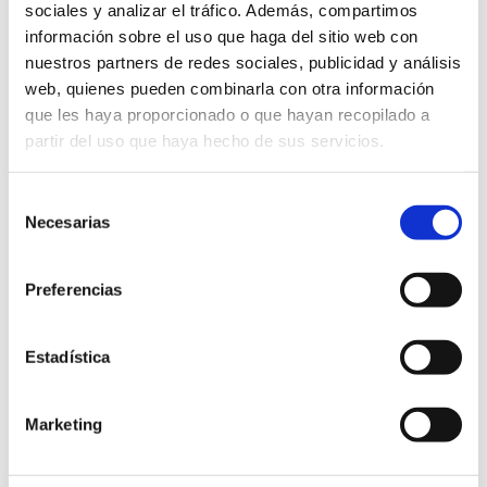
sociales y analizar el tráfico. Además, compartimos
información sobre el uso que haga del sitio web con
nuestros partners de redes sociales, publicidad y análisis
web, quienes pueden combinarla con otra información
TU REGALO ESPECIAL
que les haya proporcionado o que hayan recopilado a
partir del uso que haya hecho de sus servicios.
Selección
Tarjeta Regalo Digital
Necesarias
de
Elige y Descarga tu bono regalo al instante.
consentimiento
Es Fácil y rapido
Preferencias
Saber mas
Estadística
Marketing
Bono Regalo Físico
Mándanos tu solicitud y recoge en tienda tu Bono Regalo