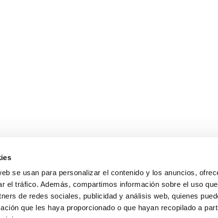
ies
web se usan para personalizar el contenido y los anuncios, ofrec
es
Condiciones de compra
Privacidad y prot
ar el tráfico. Además, compartimos información sobre el uso que
tners de redes sociales, publicidad y análisis web, quienes pue
ación que les haya proporcionado o que hayan recopilado a parti