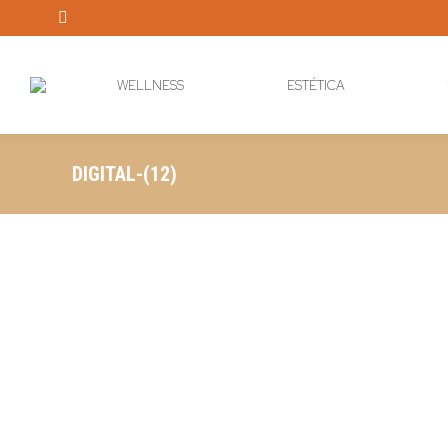
Instagram
page
opens
WELLNESS
ESTÉTICA
in
new
window
DIGITAL-(12)