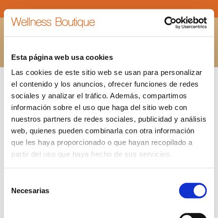
DISEÑO-SIN-TÍTULO-(36)
Estás aquí:
INICIO
DISEÑO-SIN-TÍTULO-(36)
Esta página web usa cookies
Las cookies de este sitio web se usan para personalizar
el contenido y los anuncios, ofrecer funciones de redes
sociales y analizar el tráfico. Además, compartimos
información sobre el uso que haga del sitio web con
nuestros partners de redes sociales, publicidad y análisis
web, quienes pueden combinarla con otra información
que les haya proporcionado o que hayan recopilado a
partir del uso que haya hecho de sus servicios.
Selección
Necesarias
de
consentimiento