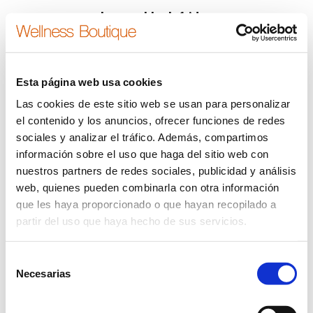
banner black friday
Estás aquí:
Inicio
banner black friday
Esta página web usa cookies
Las cookies de este sitio web se usan para personalizar
el contenido y los anuncios, ofrecer funciones de redes
sociales y analizar el tráfico. Además, compartimos
información sobre el uso que haga del sitio web con
nuestros partners de redes sociales, publicidad y análisis
web, quienes pueden combinarla con otra información
que les haya proporcionado o que hayan recopilado a
partir del uso que haya hecho de sus servicios.
Selección
Necesarias
de
consentimiento
Dream-Theme — truly
premium WordPress themes