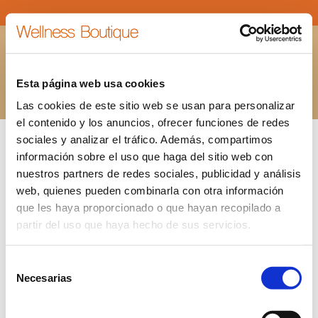
TRATMIENTO FACIAL EN WELLNESS BOUTIQUE
EXPERIENCE MADRID
Esta página web usa cookies
Estás aquí:
INICIO
TRATMIENTO FACIAL EN WELLNESS BOUTIQUE…
Las cookies de este sitio web se usan para personalizar
el contenido y los anuncios, ofrecer funciones de redes
sociales y analizar el tráfico. Además, compartimos
información sobre el uso que haga del sitio web con
nuestros partners de redes sociales, publicidad y análisis
web, quienes pueden combinarla con otra información
que les haya proporcionado o que hayan recopilado a
partir del uso que haya hecho de sus servicios.
Selección
Necesarias
de
consentimiento