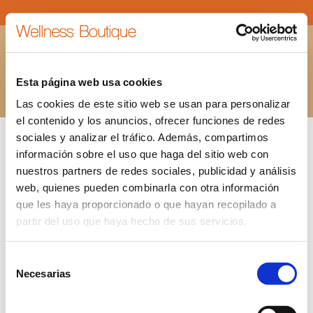
ESPACIO-GLOW PARA REUNIONES Y BEAUTY
PARTY EN MADRID
Esta página web usa cookies
Estás aquí:
INICIO
ESPACIO-GLOW PARA REUNIONES Y BEAUTY…
Las cookies de este sitio web se usan para personalizar
el contenido y los anuncios, ofrecer funciones de redes
sociales y analizar el tráfico. Además, compartimos
información sobre el uso que haga del sitio web con
nuestros partners de redes sociales, publicidad y análisis
web, quienes pueden combinarla con otra información
que les haya proporcionado o que hayan recopilado a
partir del uso que haya hecho de sus servicios.
Selección
Necesarias
de
consentimiento