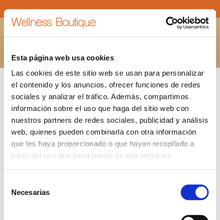
IMG_1295
Estás aquí:
INICIO
IMG_1295
Esta página web usa cookies
Las cookies de este sitio web se usan para personalizar
el contenido y los anuncios, ofrecer funciones de redes
sociales y analizar el tráfico. Además, compartimos
información sobre el uso que haga del sitio web con
nuestros partners de redes sociales, publicidad y análisis
web, quienes pueden combinarla con otra información
que les haya proporcionado o que hayan recopilado a
partir del uso que haya hecho de sus servicios.
Selección
Necesarias
de
consentimiento