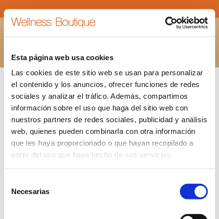
IMG_1176-2
Estás aquí:
INICIO
IMG_1176-2
Esta página web usa cookies
Las cookies de este sitio web se usan para personalizar
el contenido y los anuncios, ofrecer funciones de redes
sociales y analizar el tráfico. Además, compartimos
información sobre el uso que haga del sitio web con
nuestros partners de redes sociales, publicidad y análisis
web, quienes pueden combinarla con otra información
que les haya proporcionado o que hayan recopilado a
partir del uso que haya hecho de sus servicios.
Selección
Necesarias
de
consentimiento