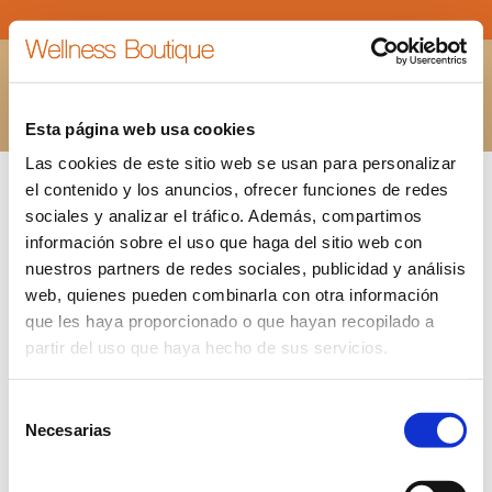
CELLO-CLEAN-AND-SAFE-MINI
Estás aquí:
INICIO
CELLO-CLEAN-AND-SAFE-MINI
Esta página web usa cookies
Las cookies de este sitio web se usan para personalizar
el contenido y los anuncios, ofrecer funciones de redes
sociales y analizar el tráfico. Además, compartimos
información sobre el uso que haga del sitio web con
nuestros partners de redes sociales, publicidad y análisis
web, quienes pueden combinarla con otra información
que les haya proporcionado o que hayan recopilado a
partir del uso que haya hecho de sus servicios.
Selección
Necesarias
de
consentimiento