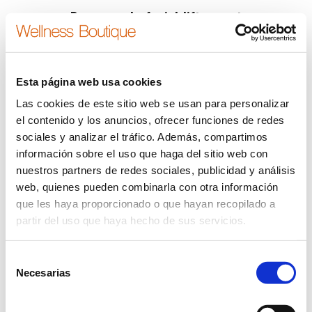
Bono-regalo-facial-lift-expert
Estás aquí:
Inicio
Bono-regalo-facial-lift-expert
Esta página web usa cookies
Las cookies de este sitio web se usan para personalizar
el contenido y los anuncios, ofrecer funciones de redes
sociales y analizar el tráfico. Además, compartimos
información sobre el uso que haga del sitio web con
nuestros partners de redes sociales, publicidad y análisis
web, quienes pueden combinarla con otra información
que les haya proporcionado o que hayan recopilado a
partir del uso que haya hecho de sus servicios.
Selección
Necesarias
de
consentimiento