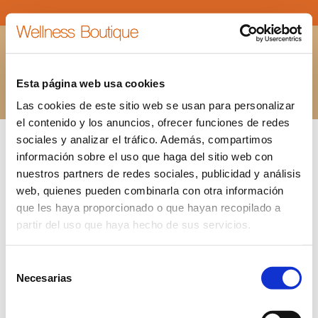
AGUA-MICELAR-BIOSENCIBLE-BIOLOGIQUE-
RECHERCHE
Esta página web usa cookies
Estás aquí:
INICIO
AGUA-MICELAR-BIOSENCIBLE-BIOLOGIQUE-RECHERCHE
Las cookies de este sitio web se usan para personalizar
el contenido y los anuncios, ofrecer funciones de redes
sociales y analizar el tráfico. Además, compartimos
información sobre el uso que haga del sitio web con
nuestros partners de redes sociales, publicidad y análisis
web, quienes pueden combinarla con otra información
que les haya proporcionado o que hayan recopilado a
partir del uso que haya hecho de sus servicios.
Selección
Necesarias
de
consentimiento