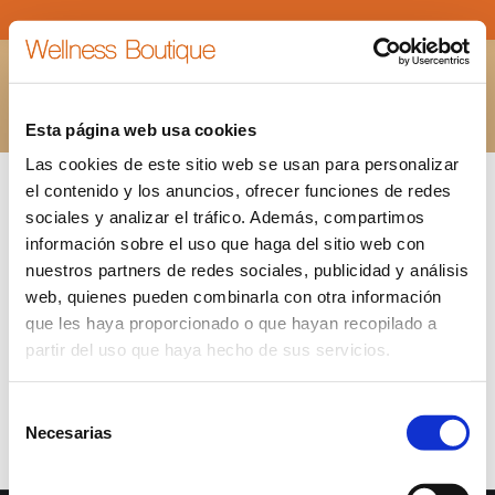
BANNER-REGALOS-DE-EMPRESA
Estás aquí:
INICIO
BANNER-REGALOS-DE-EMPRESA
Esta página web usa cookies
Las cookies de este sitio web se usan para personalizar
el contenido y los anuncios, ofrecer funciones de redes
sociales y analizar el tráfico. Además, compartimos
información sobre el uso que haga del sitio web con
nuestros partners de redes sociales, publicidad y análisis
web, quienes pueden combinarla con otra información
que les haya proporcionado o que hayan recopilado a
partir del uso que haya hecho de sus servicios.
Selección
Necesarias
de
consentimiento