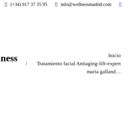
(+34) 917 37 35 95
info@wellnessmadrid.com
Estás aquí:
lness
Inicio
Tratamiento facial Antiaging-lift-expert
maria galland…