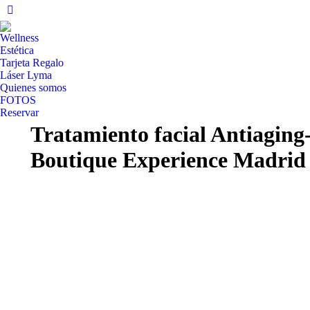
Instagram
page
Wellness
opens
Estética
in
Tarjeta Regalo
Láser Lyma
new
Quienes somos
window
FOTOS
Reservar
Tratamiento facial Antiaging-
Boutique Experience Madrid