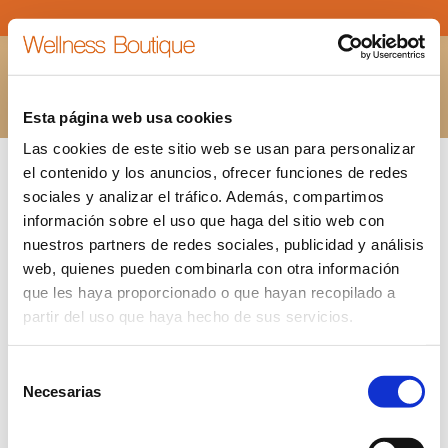
FOTO-PORTADA-DIA-DE-LA-MADRE
Estás aquí:
INICIO
FOTO-PORTADA-DIA-DE-LA-MADRE
Esta página web usa cookies
Las cookies de este sitio web se usan para personalizar
el contenido y los anuncios, ofrecer funciones de redes
sociales y analizar el tráfico. Además, compartimos
información sobre el uso que haga del sitio web con
nuestros partners de redes sociales, publicidad y análisis
web, quienes pueden combinarla con otra información
que les haya proporcionado o que hayan recopilado a
partir del uso que haya hecho de sus servicios.
Selección
Necesarias
de
consentimiento