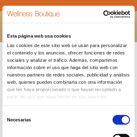
BONO-REGALO-FACIAL
Estás aquí:
INICIO
BONO-REGALO-FACIAL
Esta página web usa cookies
Las cookies de este sitio web se usan para personalizar
el contenido y los anuncios, ofrecer funciones de redes
sociales y analizar el tráfico. Además, compartimos
información sobre el uso que haga del sitio web con
nuestros partners de redes sociales, publicidad y análisis
web, quienes pueden combinarla con otra información
que les haya proporcionado o que hayan recopilado a
partir del uso que haya hecho de sus servicios.
Selección
Necesarias
de
consentimiento