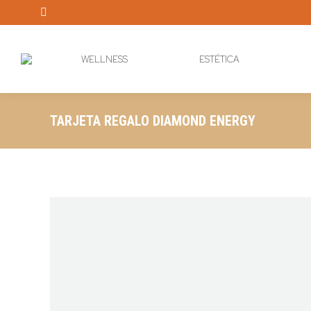
Instagram
page
opens
WELLNESS
ESTÉTICA
in
new
window
TARJETA REGALO DIAMOND ENERGY