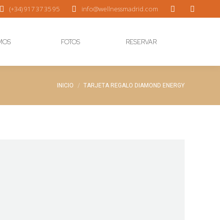
(+34) 917 37 35 95
info@wellnessmadrid.com
MOS
FOTOS
RESERVAR
Estás aquí:
INICIO
TARJETA REGALO DIAMOND ENERGY