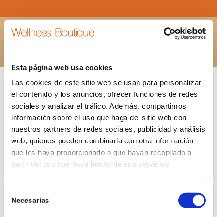
TARJETA REGALO SILVER
Estás aquí:
INICIO
TARJETA REGALO SILVER
Esta página web usa cookies
Las cookies de este sitio web se usan para personalizar
el contenido y los anuncios, ofrecer funciones de redes
sociales y analizar el tráfico. Además, compartimos
información sobre el uso que haga del sitio web con
nuestros partners de redes sociales, publicidad y análisis
web, quienes pueden combinarla con otra información
que les haya proporcionado o que hayan recopilado a
partir del uso que haya hecho de sus servicios.
Selección
Necesarias
de
consentimiento