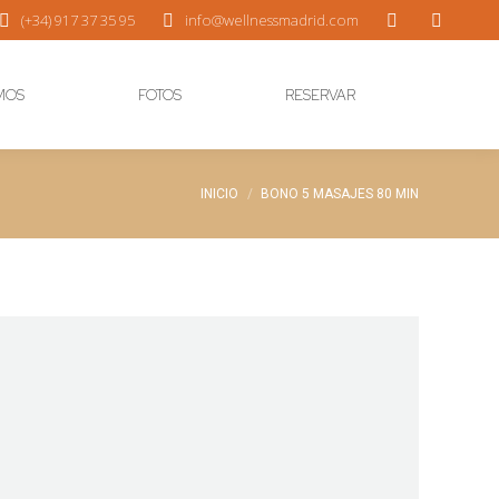
(+34) 917 37 35 95
info@wellnessmadrid.com
MOS
FOTOS
RESERVAR
Estás aquí:
INICIO
BONO 5 MASAJES 80 MIN