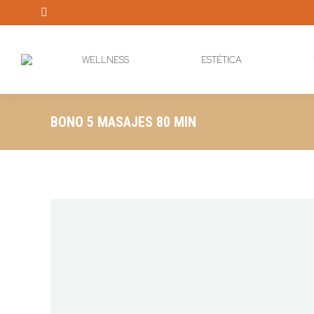
Instagram
page
opens
WELLNESS
ESTÉTICA
in
new
window
BONO 5 MASAJES 80 MIN