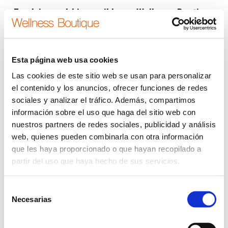
Emulsion-gel-biosensible-en-Wellness-Boutique
Estás aquí:
Inicio
Emulsion-gel-biosensible-en-Wellness-Boutique
Esta página web usa cookies
Las cookies de este sitio web se usan para personalizar
el contenido y los anuncios, ofrecer funciones de redes
sociales y analizar el tráfico. Además, compartimos
información sobre el uso que haga del sitio web con
nuestros partners de redes sociales, publicidad y análisis
web, quienes pueden combinarla con otra información
que les haya proporcionado o que hayan recopilado a
partir del uso que haya hecho de sus servicios.
Selección
Necesarias
de
consentimiento