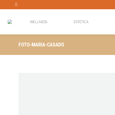
Instagram
page
opens
WELLNESS
ESTÉTICA
in
new
window
FOTO-MARIA-CASADO