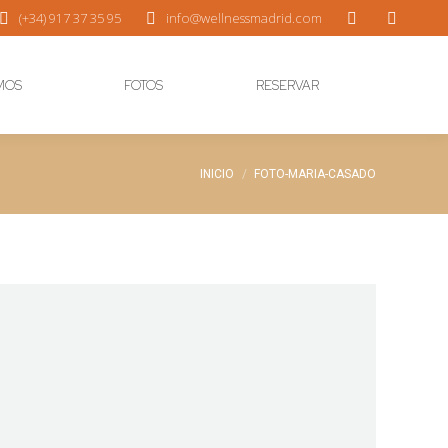
(+34) 917 37 35 95
info@wellnessmadrid.com
MOS
FOTOS
RESERVAR
Estás aquí:
INICIO
FOTO-MARIA-CASADO