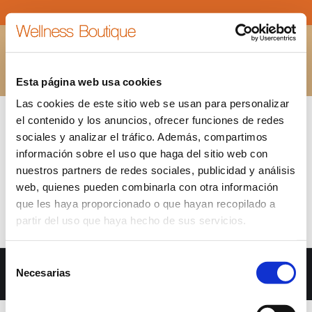
5-ESTRELLAS
Estás aquí:
INICIO
5-ESTRELLAS
Esta página web usa cookies
Las cookies de este sitio web se usan para personalizar
el contenido y los anuncios, ofrecer funciones de redes
sociales y analizar el tráfico. Además, compartimos
información sobre el uso que haga del sitio web con
nuestros partners de redes sociales, publicidad y análisis
web, quienes pueden combinarla con otra información
que les haya proporcionado o que hayan recopilado a
partir del uso que haya hecho de sus servicios.
Selección
Dream-Theme — truly
premium WordPress themes
Necesarias
de
bara inferior
consentimiento